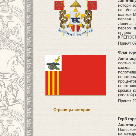
Аннотац
историче
на боль
шапкой М
первая -
Ленина. 
первом з
ордена
КРЕПОСТЬ
Принят 07
Флаг гор
Аннотац
соотноше
каждая 
полотни
положены
процент
полотни
кромки к
(желтой)
Принят 29
Страницы истории
Герб гор
Аннотац
Польском
на четыр