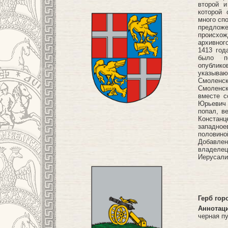
второй и
которой 
много спо
предло
происхож
архивног
1413 год
было пе
опублик
указыва
Смоленс
Смоленск
вместе с
Юрьевич 
попал, в
Констан
западно
половин
Добавлен
владеле
Иерусали
Герб гор
Аннотац
черная пу